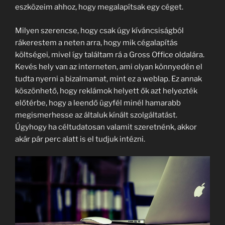
eszközeim ahhoz, hogy megalapítsak egy céget.
Milyen szerencse, hogy csak úgy kíváncsiságból
rákerestem a neten arra, hogy mik cégalapítás
költségei, mivel így találtam rá a Gross Office oldalára.
Kevés hely van az interneten, ami olyan könnyedén el
tudta nyerni a bizalmamat, mint ez a weblap. Ez annak
köszönhető, hogy reklámok helyett ők azt helyezték
előtérbe, hogy a leendő ügyfél minél hamarabb
megismerhesse az általuk kínált szolgáltatást.
Úgyhogy ha céltudatosan valamit szeretnénk, akkor
akár pár perc alatt is el tudjuk intézni.