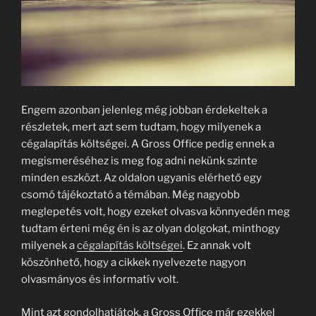
Engem azonban jelenleg még jobban érdekeltek a
részletek, mert azt sem tudtam, hogy milyenek a
cégalapítás költségei. A Gross Office pedig ennek a
megismeréséhez is meg fog adni nekünk szinte
minden eszközt. Az oldalon ugyanis elérhető egy
csomó tájékoztató a témában. Még nagyobb
meglepetés volt, hogy ezeket olvasva könnyedén meg
tudtam érteni még én is az olyan dolgokat, minthogy
milyenek a
cégalapítás költségei
. Ez annak volt
köszönhető, hogy a cikkek nyelvezete nagyon
olvasmányos és informatív volt.
Mint azt gondolhatjátok, a Gross Office már ezekkel