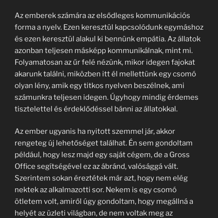
Az emberek számára az elsődleges kommunikációs
forma a nyelv. Ezen keresztül kapcsolódunk egymáshoz
és ezen keresztül alakul ki bennünk empátia. Az állatok
azonban teljesen másképp kommunikálnak, mint mi.
Folyamatosan az űr felé nézünk, mikor idegen fajokat
akarunk találni, miközben itt él mellettünk egy csomó
olyan lény, amik egy titkos nyelven beszélnek, ami
számunkra teljesen idegen. Úgyhogy mindig érdemes
tisztelettel és érdeklődéssel bánni az állatokkal.
Az ember ugyanis ha nyitott szemmel jár, akkor
rengeteg új lehetőséget találhat. Én sem gondoltam
például, hogy lesz majd egy saját cégem, de a Gross
Office segítségével ez az ábránd, valósággá vált.
Szerintem sokan éreztétek már azt, hogy nem elég
nektek az alkalmazotti sor. Nekem is egy csomó
ötletem volt, amiről úgy gondoltam, hogy megállná a
helyét az üzleti világban, de nem voltak meg az