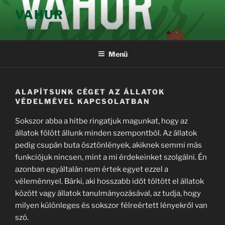
Tartalomhoz
VAHUR
Blogja
Menü
ALAPÍTSUNK CÉGET AZ ÁLLATOK
VÉDELMÉVEL KAPCSOLATBAN
Sokszor abba a hitbe ringatjuk magunkat, hogy az
állatok fölött állunk minden szempontból. Az állatok
pedig csupán buta ösztönlények, akiknek semmi más
funkciójuk nincsen, mint a mi érdekeinket szolgálni. Én
azonban egyáltalán nem értek egyet ezzel a
véleménnyel. Bárki, aki hosszabb időt töltött el állatok
között vagy állatok tanulmányozásával, az tudja, hogy
milyen különleges és sokszor félreértett lényekről van
szó.