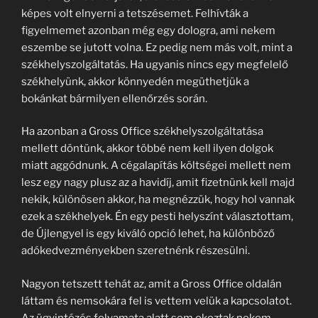
képes volt elnyerni a tetszésemet. Felhívták a
figyelmemet azonban még egy dologra, ami nekem
eszembe se jutott volna. Ez pedig nem más volt, mint a
székhelyszolgáltatás. Ha ugyanis nincs egy megfelelő
székhelyünk, akkor könnyedén megüthetjük a
bokánkat bármilyen ellenőrzés során.
Ha azonban a Gross Office székhelyszolgáltatása
mellett döntünk, akkor többé nem kell ilyen dolgok
miatt aggódnunk. A cégalapítás költségei mellett nem
lesz egy nagy plusz az a havidíj, amit fizetnünk kell majd
nekik, különösen akkor, ha megnézzük, hogy hol vannak
ezek a székhelyek. Én egy pesti helyszínt választottam,
de Újlengyel is egy kiváló opció lehet, ha különböző
adókedvezményekben szeretnénk részesülni.
Nagyon tetszett tehát az, amit a Gross Office oldalán
láttam és nemsokára fel is vettem velük a kapcsolatot.
Az ügyintézés folyamata alatt sem okoztak nekem