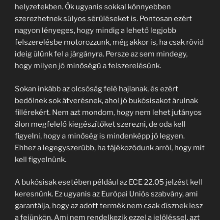
helyzetekben. Ők ugyanis sokkal könnyebben
szerezhetnek súlyos sérüléseket is. Pontosan ezért
nagyon lényeges, hogy mindig a lehető legjobb
felszerelésbe motorozzunk, még akkor is, ha csak rövid
ideig ülünk fel a járgányra. Persze az sem mindegy,
hogy milyen jó minőségű a felszerelésünk.
Sokan inkább az olcsóság felé hajlanak, és ezért
bedőlnek sok átverésnek, ahol jó bukósisakot árulnak
fillérekért. Nem azt mondom, hogy nem lehet jutányos
álon megfelelő kiegészítőket szerezni, de oda kell
figyelni, hogy a minőség is mindenképp jó legyen.
Ehhez a legegyszerűbb, ha tájékozódunk arról, hogy mit
kell figyelnünk.
A bukósisak esetében például az ECE 22.05 jelzést kell
keresnünk. Ez ugyanis az Európai Uniós szabvány, ami
garantálja, hogy az adott termék nem csak dísznek lesz
a fejünkön. Ami nem rendelkezik ezzel a jelöléssel, azt