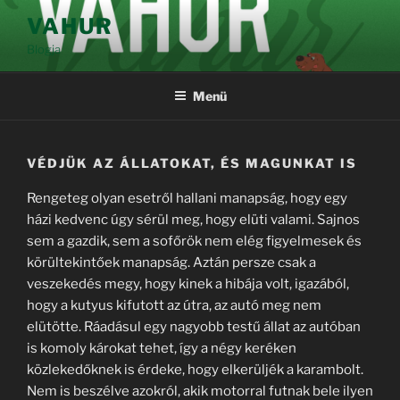
Tartalomhoz
VAHUR
Blogja
Menü
VÉDJÜK AZ ÁLLATOKAT, ÉS MAGUNKAT IS
Rengeteg olyan esetről hallani manapság, hogy egy
házi kedvenc úgy sérül meg, hogy elüti valami. Sajnos
sem a gazdik, sem a sofőrök nem elég figyelmesek és
körültekintőek manapság. Aztán persze csak a
veszekedés megy, hogy kinek a hibája volt, igazából,
hogy a kutyus kifutott az útra, az autó meg nem
elütötte. Ráadásul egy nagyobb testű állat az autóban
is komoly károkat tehet, így a négy keréken
közlekedőknek is érdeke, hogy elkerüljék a karambolt.
Nem is beszélve azokról, akik motorral futnak bele ilyen