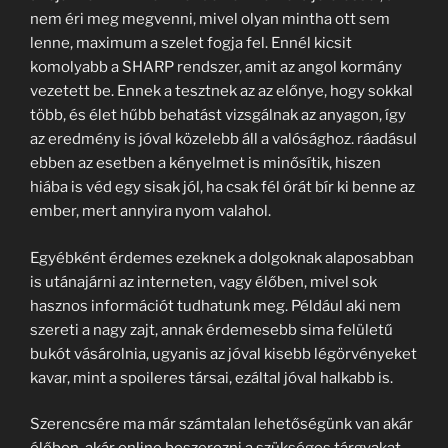
nem éri meg megvenni, mivel olyan mintha ott sem
lenne, maximum a szelet fogja fel. Ennél kicsit
komolyabb a SHARP rendszer, amit az angol kormány
vezetett be. Ennek a tesztnek az az előnye, hogy sokkal
több, és élet hűbb behatást vizsgálnak az anyagon, így
az eredmény is jóval közelebb áll a valósághoz. ráadásul
ebben az esetben a kényelmet is minősítik, hiszen
hiába is véd egy sisak jól, ha csak fél órát bír ki benne az
ember, mert annyira nyom valahol.
Egyébként érdemes ezeknek a dolgoknak alaposabban
is utánajárni az interneten, vagy élőben, mivel sok
hasznos információt tudhatunk meg. Például aki nem
szereti a nagy zajt, annak érdemesebb sima felületű
bukót vásárolnia, ugyanis az jóval kisebb légörvényeket
kavar, mint a spoileres társai, ezáltal jóval halkabb is.
Szerencsére ma már számtalan lehetőségünk van akár