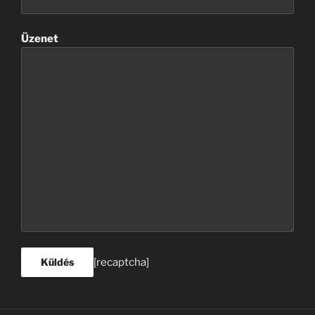
Üzenet
[recaptcha]