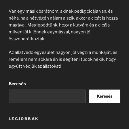
Van egy másik barátnőm, akinek pedig cicája van, és
néha, ha a hétvégén nálam alszik, akkor a cicát is hozza
magával. Meglepődtünk, hogy a kutyám és a cicája
milyen jól kijönnek egymással, nagyon jól
összebarátkoztak.
Az állatvédő egyesület nagyon jól végzi a munkáját, és
remélem nem sokára én is segíteni tudok nekik, hogy
együtt védjük az állatokat!
Keresés
Keresés
LEGJOBBAK