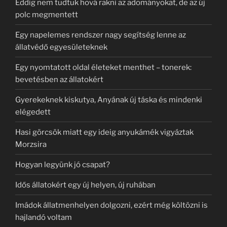
Eddig nem tudtuk hová rakni az adományokat, de az új
polc megmentett
Egy napelemes rendszer nagy segítség lenne az
állatvédő egyesületeknek
Egy nyomtatott oldal életeket menthet – tonerek:
bevetésben az állatokért
Gyerekeknek kiskutya, Anyának új táska és mindenki
elégedett
Hasi görcsök miatt egy ideig anyukámék vigyáztak
Morzsira
Hogyan legyünk jó csapat?
Idős állatokért egy új helyen, új ruhában
Imádok állatmenhelyen dolgozni, ezért még költözni is
hajlandó voltam