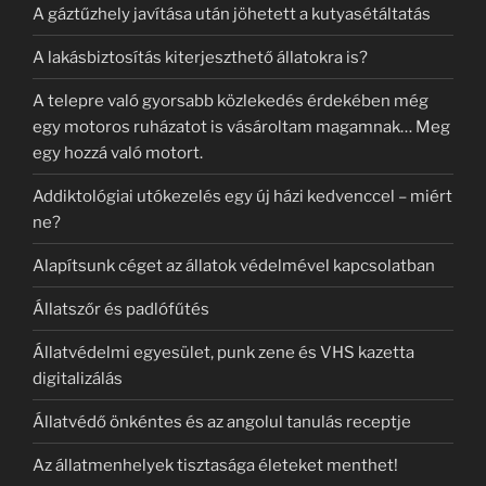
A gáztűzhely javítása után jöhetett a kutyasétáltatás
A lakásbiztosítás kiterjeszthető állatokra is?
A telepre való gyorsabb közlekedés érdekében még
egy motoros ruházatot is vásároltam magamnak… Meg
egy hozzá való motort.
Addiktológiai utókezelés egy új házi kedvenccel – miért
ne?
Alapítsunk céget az állatok védelmével kapcsolatban
Állatszőr és padlófűtés
Állatvédelmi egyesület, punk zene és VHS kazetta
digitalizálás
Állatvédő önkéntes és az angolul tanulás receptje
Az állatmenhelyek tisztasága életeket menthet!