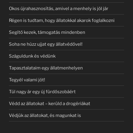
Okos újrahasznosítás, amivel a menhely is jól jár
Régen is tudtam, hogy állatokkal akarok foglalkozni
Segítő kezek, támogatás mindenben
Soha ne húzz ujjat egy állatvédővel!
Száguldunk és védünk
Tapasztalataim egy állatmenhelyen
Tegyél valami jót!
Túl nagy ár egy új fürdőszobáért
Védd az állatokat – kerüld a drogériákat
Védjük az állatokat, és magunkat is