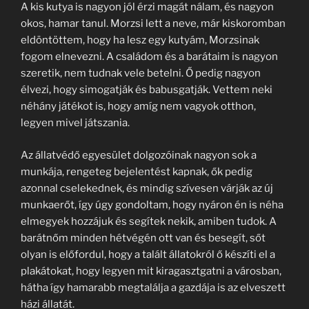
A kis kutya is nagyon jól érzi magát nálam, és nagyon
okos, hamar tanul. Morzsi lett a neve, már kiskoromban
eldöntöttem, hogy ha lesz egy kutyám, Morzsinak
fogom elnevezni. A családom és a barátaim is nagyon
szeretik, nem tudnak vele betelni. Ő pedig nagyon
élvezi, hogy simogatják és babusgatják. Vettem neki
néhány játékot is, hogy amíg nem vagyok otthon,
legyen mivel játszania.
Az állatvédő egyesület dolgozóinak nagyon sok a
munkája, rengeteg bejelentést kapnak, ők pedig
azonnal cselekednek, és mindig szívesen várják az új
munkaerőt, így úgy gondoltam, hogy nyáron én is néha
elmegyek hozzájuk és segítek nekik, amiben tudok. A
barátnőm minden hétvégén ott van és besegít, sőt
olyan is előfordul, hogy a talált állatokról ő készíti el a
plakátokat, hogy legyen mit kiragasztgatni a városban,
hátha így hamarabb megtalálja a gazdája is az elveszett
házi állatát.