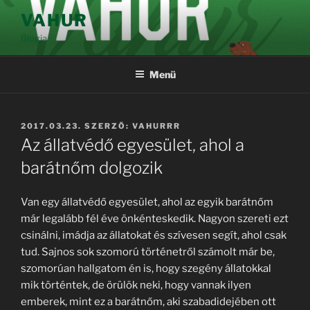
Tartalomhoz
VAHUR
Blogja
Menü
BEKÜLDVE:
2017.03.23.
SZERZŐ:
VAHURRR
Az állatvédő egyesület, ahol a
barátnőm dolgozik
Van egy állatvédő egyesület, ahol az egyik barátnőm
már legalább fél éve önkénteskedik. Nagyon szereti ezt
csinálni, imádja az állatokat és szívesen segít, ahol csak
tud. Sajnos sok szomorú történetről számolt már be,
szomorúan hallgatom én is, hogy szegény állatokkal
mik történtek, de örülök neki, hogy vannak ilyen
emberek, mint ez a barátnőm, aki szabadidejében ott