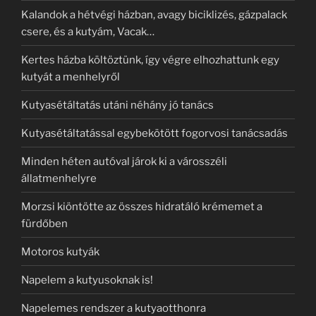
Kalandok a hétvégi házban, avagy biciklizés, gázpalack
csere, és a kutyám, Vacak…
Kertes házba költöztünk, így végre elhozhattunk egy
kutyát a menhelyről
Kutyasétáltatás utáni néhány jó tanács
Kutyasétáltatással egybekötött fogorvosi tanácsadás
Minden héten autóval járok ki a városszéli
állatmenhelyre
Morzsi kiöntötte az összes hidratáló krémemet a
fürdőben
Motoros kutyák
Napelem a kutyusoknak is!
Napelemes rendszer a kutyaotthonra