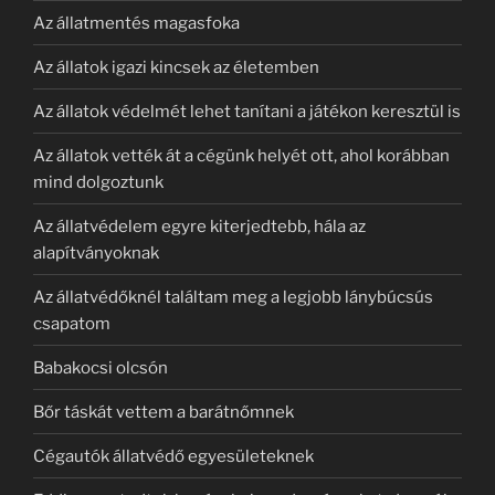
Az állatmentés magasfoka
Az állatok igazi kincsek az életemben
Az állatok védelmét lehet tanítani a játékon keresztül is
Az állatok vették át a cégünk helyét ott, ahol korábban
mind dolgoztunk
Az állatvédelem egyre kiterjedtebb, hála az
alapítványoknak
Az állatvédőknél találtam meg a legjobb lánybúcsús
csapatom
Babakocsi olcsón
Bőr táskát vettem a barátnőmnek
Cégautók állatvédő egyesületeknek