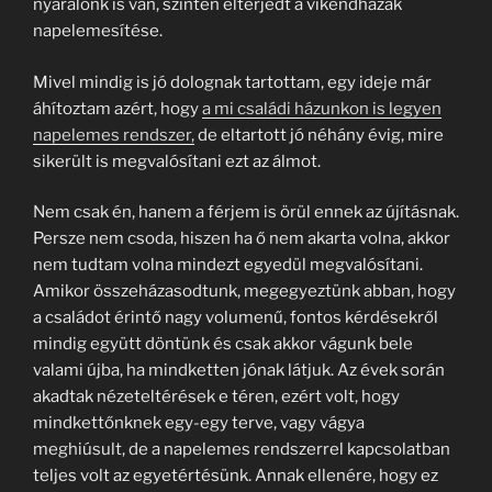
nyaralónk is van, szintén elterjedt a víkendházak
napelemesítése.
Mivel mindig is jó dolognak tartottam, egy ideje már
áhítoztam azért, hogy
a mi családi házunkon is legyen
napelemes rendszer,
de eltartott jó néhány évig, mire
sikerült is megvalósítani ezt az álmot.
Nem csak én, hanem a férjem is örül ennek az újításnak.
Persze nem csoda, hiszen ha ő nem akarta volna, akkor
nem tudtam volna mindezt egyedül megvalósítani.
Amikor összeházasodtunk, megegyeztünk abban, hogy
a családot érintő nagy volumenű, fontos kérdésekről
mindig együtt döntünk és csak akkor vágunk bele
valami újba, ha mindketten jónak látjuk. Az évek során
akadtak nézeteltérések e téren, ezért volt, hogy
mindkettőnknek egy-egy terve, vagy vágya
meghiúsult, de a napelemes rendszerrel kapcsolatban
teljes volt az egyetértésünk. Annak ellenére, hogy ez