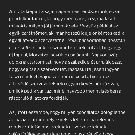
Amióta kiépült a saját napelemes rendszerünk, sokat
gondolkodtam rajta, hogy mennyire jó ez, ráadásul
mások is milyen jól járnának vele. Vegyük például az
egyik barátnőmet, aki már hosszú ideje önkénteskedik
egy állatvédő szervezetnél
. Róla már korábban hosszan
is meséltem,
neki köszönhetem például azt, hogy egy
új taggal, Morzsival bővült a családunk. Nagyon szép
dolognak tartom azt, hogy a szabadidejét arra áldozza,
hogy segítse a szervezetet, ráadásul teljesen ingyen
teszi mindezt. Sajnos ez nem is csoda, hiszen az
állatvédő szervezeteknek nagyon kevés pénzük van,
amijük pedig van, azt minél nagyobb mennyiségben a
rászoruló állatokra fordítják.
Az jutott eszembe, hogy milyen csodálatos dolog lenne
az, ha az állatmenhelyeknek is lehetne napelemes
rendszerük. Sajnos ezeknek a szervezeteknek
valószínűleg sosem lesz annyi plusz pénzük, hogy