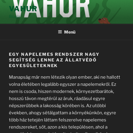
Tartalomhoz
VAHUR
Blogja
Menü
EGY NAPELEMES RENDSZER NAGY
SEGÍTSÉG LENNE AZ ÁLLATVÉDŐ
EGYESÜLETEKNEK
Manapság már nem létezik olyan ember, aki ne hallott
volna életében legalább egyszer a napelemekről. Ez
nem is csoda, hiszen modernek, környezetbarátok,
hosszú távon megtérül az áruk, ráadásul egyre
népszerűbbek a lakosság körében is. Az utóbbi
években, ahogy sétálgattam a környékünkön, egyre
több ház tetején láttam felszerelve napelemes
rendszereket, sőt, azon a kis településen, ahol a