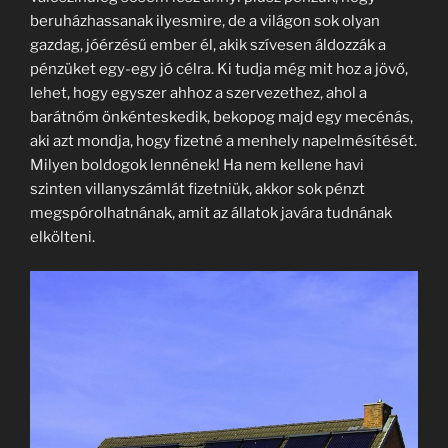
beruházhassanak ilyesmire, de a világon sok olyan
gazdag, jóérzésű ember él, akik szívesen áldozzák a
pénzüket egy-egy jó célra. Ki tudja még mit hoz a jövő,
lehet, hogy egyszer ahhoz a szervezethez, ahol a
barátnőm önkénteskedik, bekopog majd egy mecénás,
aki azt mondja, hogy fizetné a menhely napelmésítését.
Milyen boldogok lennének! Ha nem kellene havi
szinten villanyszámlát fizetniük, akkor sok pénzt
megspórolhatnának, amit az állatok javára tudnának
elkölteni.