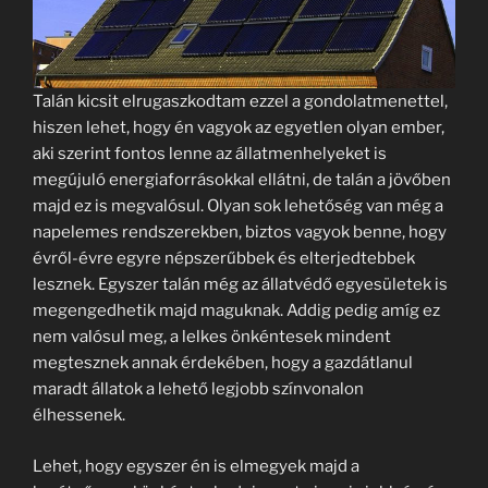
Talán kicsit elrugaszkodtam ezzel a gondolatmenettel,
hiszen lehet, hogy én vagyok az egyetlen olyan ember,
aki szerint fontos lenne az állatmenhelyeket is
megújuló energiaforrásokkal ellátni, de talán a jövőben
majd ez is megvalósul. Olyan sok lehetőség van még a
napelemes rendszerekben, biztos vagyok benne, hogy
évről-évre egyre népszerűbbek és elterjedtebbek
lesznek. Egyszer talán még az állatvédő egyesületek is
megengedhetik majd maguknak. Addig pedig amíg ez
nem valósul meg, a lelkes önkéntesek mindent
megtesznek annak érdekében, hogy a gazdátlanul
maradt állatok a lehető legjobb színvonalon
élhessenek.
Lehet, hogy egyszer én is elmegyek majd a