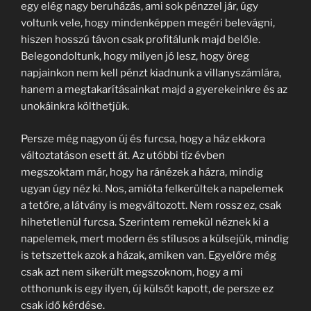
egy elég nagy beruházás, ami sok pénzzel jár, úgy
voltunk vele, hogy mindenképpen megéri belevágni,
hiszen hosszú távon csak profitálunk majd belőle.
Belegondoltunk, hogy milyen jó lesz, hogy öreg
napjainkon nem kell pénzt kiadnunk a villanyszámlára,
hanem a megtakarításainkat majd a gyerekeinkre és az
unokáinkra költhetjük.
Persze még nagyon új és furcsa, hogy a ház ekkora
változtatáson esett át. Az utóbbi tíz évben
megszoktam már, hogy ha ránézek a házra, mindig
ugyan úgy néz ki. Nos, amióta felkerültek a napelemek
a tetőre, a látvány is megváltozott. Nem rossz ez, csak
hihetetlenül furcsa. Szerintem remekül néznek ki a
napelemek, mert modern és stílusos a külsejük, mindig
is tetszettek azok a házak, amiken van. Egyelőre még
csak azt nem sikerült megszoknom, hogy a mi
otthonunk is egy ilyen, új külsőt kapott, de persze ez
csak idő kérdése.