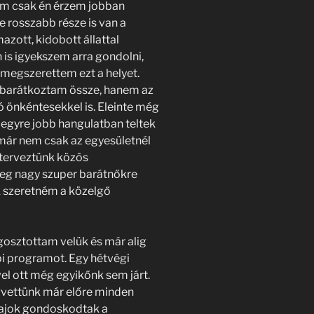
m csak én érzem jobban
 rosszabb része is van a
ott, kidobott állattal
 is igyekszem arra gondolni,
megszerettem ezt a helyet.
 barátkoztam össze, hanem az
ó önkéntesekkel is. Eleinte még
 egyre jobb hangulatban teltek
már nem csak az egyesületnél
 terveztünk közös
eg nagy szuper barátnőkre
ük szeretném a közelgő
egosztottam velük és már alig
i programot. Egy hétvégi
el ott még egyikőnk sem járt.
egvettünk már előre minden
 csajok gondoskodtak a