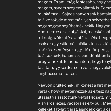
magam. És ami még fontosabb, hogy ne
magam, hanem szegény állatok is. Persze
munkámnak. Sajnos nagyon sok bántalmaz
találkozok, de most már ilyen helyzetben
hogy hogyan segíthetnék nekik. Nagyon 
Ahol nem csak a kutyákkal, macskákkal
ott dolgozókkal és szintén a néha beugr
csak az egyesületnél találkoztunk, aztán
a közös események, egy idő után pedig 
találkoztunk, hanem szabadidőnkben is
programokat. Elmondhatom, hogy tényl
találtam, így kérdés sem volt, hogy vel
lánybúcsúmat tölteni.
Nagyon örültek neki, mikor ezt a hírt m
várták, hogy megtervezzük az egész nap
utazást választottunk végül Pécsett, miv
Kis városnézés, vacsora és egy buli. M
kelléket, fátylat, tiarát, ajándékokat, a