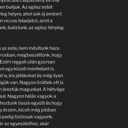
lánybúcsús csapatokra, és már
yen bulijuk. Az egész estét
teg helyre, ahol sok új embert
vicces feladatot, amit a
nk, buliztunk, az egész tényleg
 az este, nem indultunk haza
árosban, megbeszéltünk, hogy
Ezért reggeli után gyorsan
 egy közeli menhelyet is.
is, kis játékokat és még ilyen
gük van. Nagyon örültek ott is
an éreztük magunkat. A hétvége
sal. Nagyon hálás vagyok a
 hoztunk össze együtt és hogy
y érzem, kicsit még jobban
 pedig biztosak vagyunk,
ár az egyesülethez, akár