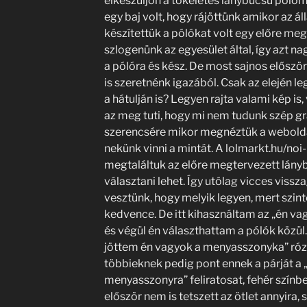
elkészüljön a tökéletes lánybúcsú pólóm
egy baj volt, hogy rájöttünk amikor az á
készítettük a pólókat volt egy előre meg
szlogenünk az egyesület által, így azt 
a pólóra és kész. De most sajnos elősz
is szeretnénk igazából. Csak az elején le
a hátulján is? Legyen rajta valami kép is,
az meg tuti, hogy mi nem tudunk szép gra
szerencsére mikor megnéztük a weboldalt
nekünk vinni a mintát. A lolmarkt.hu/no
megtaláltuk az előre megtervezett lány
választani lehet. Így utólag vicces viss
vesztünk, hogy melyik legyen, mert szint
kedvence. De itt kihasználtam az „én va
és végül én választhattam a pólók közü
jöttem én vagyok a menyasszonyka” rózs
többieknek pedig pont ennek a párját a „
menyasszonyra” feliratosat, fehér színb
először nem is tetszett az ötlet annyira,