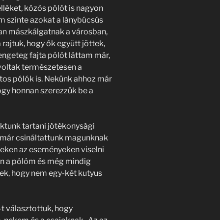
lléket, közös pólót is nagyon
m szinte azokat a lánybúcsús
an mászkálgatnak a városban,
rajtuk, hogy ők együtt jöttek,
ngeteg fajta pólót láttam már,
 voltak természetesen a
atos pólók is. Nekünk ahhoz már
ogy honnan szerezzük be a
ktunk tartani jótékonysági
k már csináltattunk magunknak
ezeken az eseményeken viselni
an a pólóm és még mindig
itek, hogy nem egy-két kutyus
t választottuk, hogy