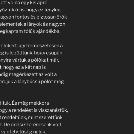
lett volna egy kis apró
ztük őt is, hogy ez tényleg
nagyon fontos és biztosan örök
elementek a lányok és nagyon
megkaptam tőlük ajándékba.
ólókért, így természetesen a
eg is lepődtünk, hogy csupán
nnyira vártuk a pólókat már,
, hogy ez a két nap is
dig megérkezett az volt a
hordjuk a lánybúcsú pólót még
áltuk. És még mekkora
ogy a rendelést is visszanéztük,
t rendeltünk, mint szerettünk
z. De óriási szerencsénk volt
y van lehetőség náluk