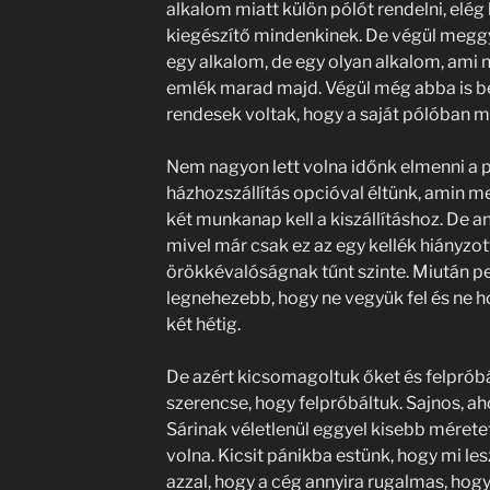
alkalom miatt külön pólót rendelni, elég 
kiegészítő mindenkinek. De végül meggyő
egy alkalom, de egy olyan alkalom, ami 
emlék marad majd. Végül még abba is b
rendesek voltak, hogy a saját pólóban 
Nem nagyon lett volna időnk elmenni a p
házhozszállítás opcióval éltünk, amin m
két munkanap kell a kiszállításhoz. De a
mivel már csak ez az egy kellék hiányzott
örökkévalóságnak tűnt szinte. Miután pe
legnehezebb, hogy ne vegyük fel és ne 
két hétig.
De azért kicsomagoltuk őket és felprób
szerencse, hogy felpróbáltuk. Sajnos, ah
Sárinak véletlenül eggyel kisebb mérete
volna. Kicsit pánikba estünk, hogy mi les
azzal, hogy a cég annyira rugalmas, hog