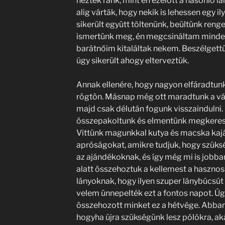
néztek ránk, mint én ezelőtt a hasonló 
alig várták, hogy nekik is lehessen egy il
sikerült együtt töltenünk, beültünk renge
ismertünk meg, én megcsináltam minden 
barátnőim kitaláltak nekem. Beszélgettü
úgy sikerült ahogy elterveztük.
Annak ellenére, hogy nagyon elfáradtunk
rögtön. Másnap még ott maradtunk a v
majd csak délután fogunk visszaindulni. 
összepakoltunk és elmentünk megkeresni
Vittünk magunkkal kutya és macska kaját 
apróságokat, amikre tudjuk, hogy szüksé
az ajándékoknak, és így még mi is jobb
alatt összehoztuk a kellemest a hasznos
lányoknak, hogy ilyen szuper lánybúcsút
velem ünnepelték ezt a fontos napot. Úg
összehozott minket ez a hétvége. Abban
hogyha újra szükségünk lesz pólókra, ak