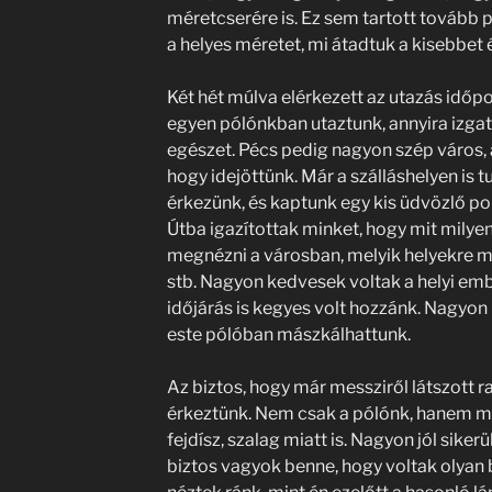
méretcserére is. Ez sem tartott tovább 
a helyes méretet, mi átadtuk a kisebbet
Két hét múlva elérkezett az utazás időpo
egyen pólónkban utaztunk, annyira izgat
egészet. Pécs pedig nagyon szép város,
hogy idejöttünk. Már a szálláshelyen is 
érkezünk, és kaptunk egy kis üdvözlő po
Útba igazítottak minket, hogy mit mily
megnézni a városban, melyik helyekre m
stb. Nagyon kedvesek voltak a helyi emb
időjárás is kegyes volt hozzánk. Nagyon 
este pólóban mászkálhattunk.
Az biztos, hogy már messziről látszott r
érkeztünk. Nem csak a pólónk, hanem mi
fejdísz, szalag miatt is. Nagyon jól sike
biztos vagyok benne, hogy voltak olyan 