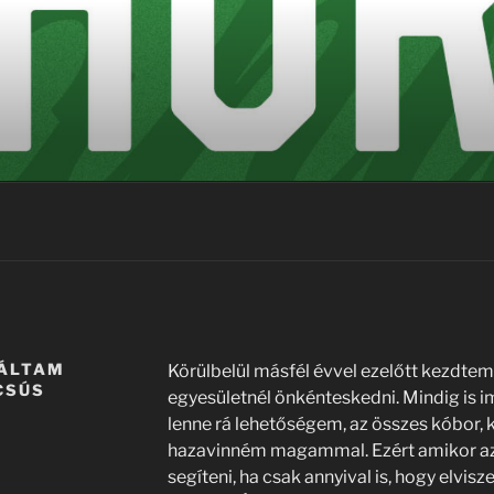
LÁLTAM
Körülbelül másfél évvel ezelőtt kezdtem 
CSÚS
egyesületnél önkénteskedni. Mindig is i
lenne rá lehetőségem, az összes kóbor, k
hazavinném magammal. Ezért amikor az 
segíteni, ha csak annyival is, hogy elvis