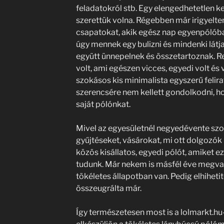
feladatokról stb. Egy elengedhetetlen ke
szerettük volna. Régebben már irigyelte
csapatokat, akik egész nap egyenpólób
úgy mennek egy bulizni és mindenki látja 
együtt ünnepelnek és összetartoznak. Re
volt, ami egészen vicces, egyedi volt és
szokásos kis minimalista egyszerű felir
szerencsére nem kellett gondolkodni, h
saját pólónkat.
Mivel az egyesületnél negyedévente szo
gyűjtéseket, vásárokat, mi ott dolgozó
közös kisállatos, egyedi pólót, amiket 
tudunk. Már nekem is másfél éve megv
tökéletes állapotban van. Pedig elhihet
összeugrálta már.
Így természetesen most is a lolmarkt.hu-