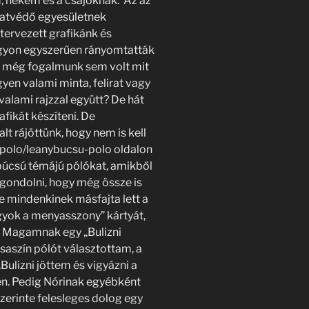
, nekem és a csajoknak. Az az
llatvédő egyesületnek
tervezett grafikánk és
nagyon egyszerűen rányomtatták
ör még fogalmunk sem volt mit
gyen valami minta, felirat vagy
 valami rajzzal együtt? De hát
fikát készíteni. De
 rájöttünk, hogy nem is kell
i-polo/leanybucsu-polo oldalon
búcsú témájú pólókat, amikből
zagondolni, hogy még össze is
e mindenkinek másfajta lett a
gyok a menyasszony” kártyát,
l. Magamnak egy „Bulizni
aszín pólót választottam, a
Bulizni jöttem és vigyázni a
en. Pedig Nórinak egyébként
 szerinte felesleges dolog egy