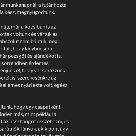
pár munkanapnál, a futár hozta
 és kész, megnyugodtunk.
ntja, már a kocsiban is az
ottak voltunk és vártuk az
 abszolút nem bántuk meg,
tudták, hogy lánybúcsúra
hár pezsgőt és ajándékot is.
en sorrendben érdemes
enjünk el, hogy vacsorázzunk
erek is, szerencsénkre az
kellemes nyári este volt, egész
ajtunk, hogy egy csapatként
nden más, mint például a
rült az összhangot összehozni, és
barátnők, lányok, akik pont úgy