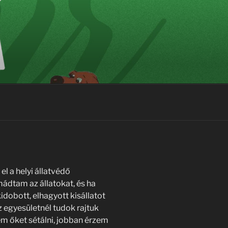
el a helyi állatvédő
mádtam az állatokat, és ha
idobott, elhagyott kisállatot
egyesületnél tudok rajtuk
zem őket sétálni, jobban érzem