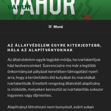
Tartalomhoz
VAHUR
Blogja
Menü
AZ ÁLLATVÉDELEM EGYRE KITERJEDTEBB,
HÁLA AZ ALAPÍTVÁNYOKNAK
Az állatvédelem egyik legjobb módja, ha ivartalanítjuk
házi kedvenceinket. Szerencsére ma már a legtöbb
önkormányzat pályázat keretében támogatást nyert
arra, hogy a területükön élő kutyákat és macskákat
ivartalanítsák. Emellett rengeteg állatvédő alapítvány
is működik, melyeken keresztül az ivartalanítás sokszor
ingyenes vagy díjmentes.
Alapítványt létrehozni nem bonyolult, ezért sokan