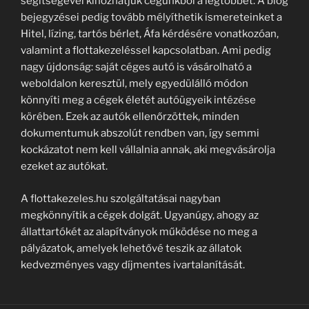
segítségével kihozhatjuk cégünkből a legtöbbet. A blog
bejegyzései pedig tovább mélyíthetik ismereteinket a
Hitel, lízing, tartós bérlet, Áfa kérdésére vonatkozóan,
valamint a flottakezeléssel kapcsolatban. Ami pedig
nagy újdonság: saját céges autó is vásárolható a
weboldalon keresztül, mely egyedülálló módon
könnyíti meg a cégek életét autóügyeik intézése
körében. Ezek az autók ellenőrzöttek, minden
dokumentumuk abszolút rendben van, így semmi
kockázatot nem kell vállalnia annak, aki megvásárolja
ezeket az autókat.
A flottakezeles.hu szolgáltatásai nagyban
megkönnyítik a cégek dolgát. Ugyanúgy, ahogy az
állattartókét az alapítványok működése no meg a
pályázatok, amelyek lehetővé teszik az állatok
kedvezményes vagy díjmentes ivartalanítását.