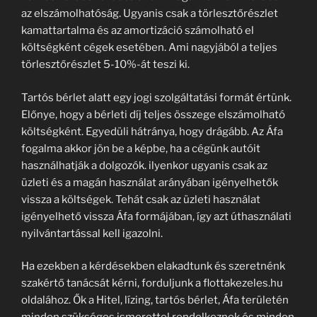
az elszámolhatóság. Ugyanis csak a törlesztőrészlet
kamattartalma és az amortizáció számolható el
költségként cégek esetében. Ami nagyjából a teljes
törlesztőrészlet 5-10%-át teszi ki.
Tartós bérlet alatt egy jogi szolgáltatási formát értünk.
Előnye, hogy a bérleti díj teljes összege elszámolható
költségként. Egyedüli hátránya, hogy drágább. Az Áfa
fogalma akkor jön be a képbe, ha a cégünk autóit
használhatják a dolgozók. ilyenkor ugyanis csak az
üzleti és a magán használat arányában igényelhetők
vissza a költségek. Tehát csak az üzleti használat
igényelhető vissza Áfa formájában, így azt úthasználati
nyilvántartással kell igazolni.
Ha ezekben a kérdésekben elakadtunk és szeretnénk
szakértő tanácsát kérni, forduljunk a flottakezeles.hu
oldalához. Ők a Hitel, lízing, tartós bérlet, Áfa területén