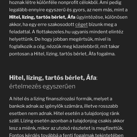
hoznak létre különféle nonprofit célokból. Ami pedig
legalább ennyire egyszerű és gyors, az nem más, mint a
Hitel, lízing, tartós bérlet, Áfa
ügyintézése, különösen
akkor, ha egy erre szakosodott
céget
bízunk meg a
feladattal. A flottakezeles.hu ugyanis mindent elintéz
helyettünk. De hogy jobban megértsük, mivel is
foglalkozik a cég, nézzük meg közelebbről, mit takar
pontosan a Hitel, lízing, tartós bérlet, Áfa fogalma.
Hitel, lízing, tartós bérlet, Áfa
:
értelmezés egyszerűen
A hitel és a lízing finanszírozási formák, melyet a
bankok adnak az igénylők számára, illetve rosszabb
esetben nem adnak. Hitel esetén a tulajdonjog ránk
száll. Lízing esetén azonban a tulajdonjog csakis akkor
lesz a miénk, mikor az utolsó részletet is megfizettük.
Fontos kérdés továbbá a fenti fogalmak tekintetében